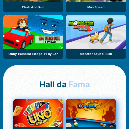
Clash And Run
Max Speed
Obby Tsunami Escape +1 By Car
Monster Squad Rush
Hall da
Fama