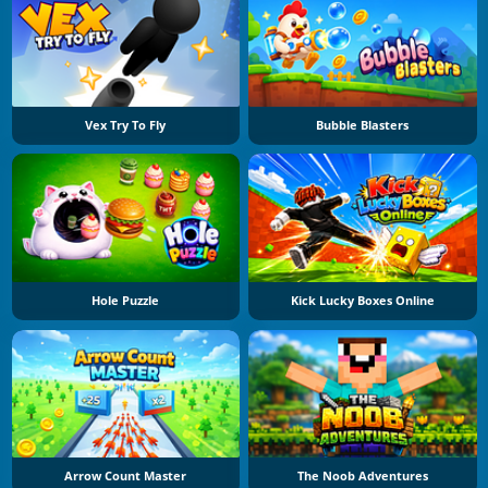
Vex Try To Fly
Bubble Blasters
Hole Puzzle
Kick Lucky Boxes Online
Arrow Count Master
The Noob Adventures