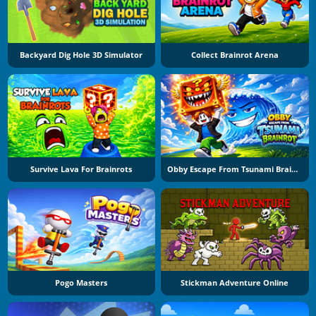
Backyard Dig Hole 3D Simulator
Collect Brainrot Arena
Survive Lava For Brainrots
Obby Escape From Tsunami Brainrot
Pogo Masters
Stickman Adventure Online