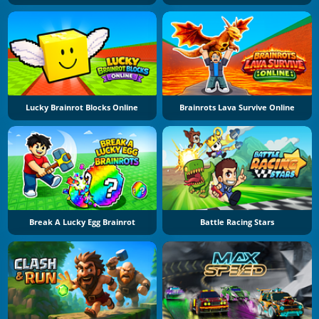
Lucky Brainrot Blocks Online
Brainrots Lava Survive Online
Break A Lucky Egg Brainrot
Battle Racing Stars