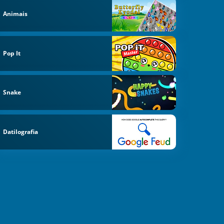
Animais
Pop It
Snake
Datilografia