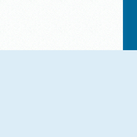
Build An Aquapark
Spa Empire