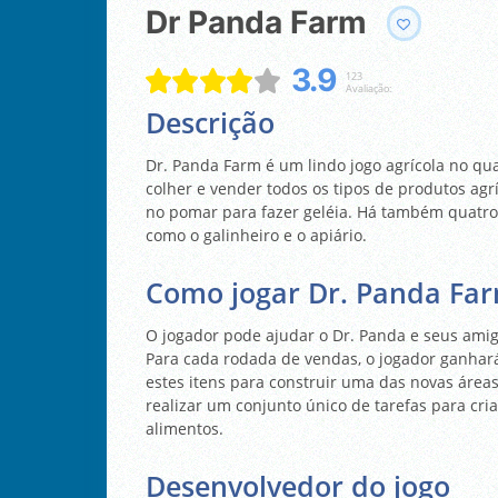
Dr Panda Farm
3.9
123
Avaliação:
Descrição
Dr. Panda Farm é um lindo jogo agrícola no qu
colher e vender todos os tipos de produtos agrí
no pomar para fazer geléia. Há também quatro á
como o galinheiro e o apiário.
Como jogar Dr. Panda Fa
O jogador pode ajudar o Dr. Panda e seus amigo
Para cada rodada de vendas, o jogador ganhar
estes itens para construir uma das novas área
realizar um conjunto único de tarefas para cri
alimentos.
Desenvolvedor do jogo