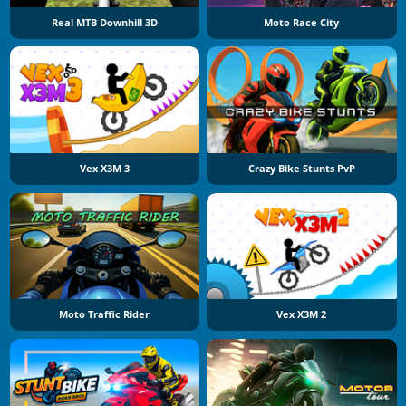
Real MTB Downhill 3D
Moto Race City
Vex X3M 3
Crazy Bike Stunts PvP
Moto Traffic Rider
Vex X3M 2