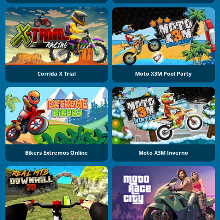
Corrida X Trial
Moto X3M Pool Party
Bikers Extremos Online
Moto X3M Inverno