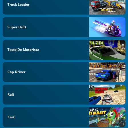
Truck Loader
Super Drift
Teste De Motorista
Cap Driver
Rali
Kart