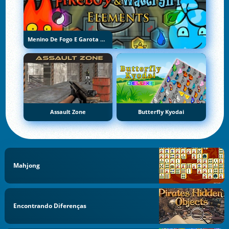
Menino De Fogo E Garota De Água 5: Elementos
Assault Zone
Butterfly Kyodai
Mahjong
Encontrando Diferenças