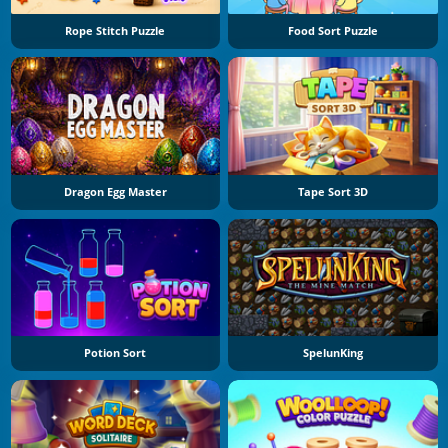
Rope Stitch Puzzle
Food Sort Puzzle
Dragon Egg Master
Tape Sort 3D
Potion Sort
SpelunKing