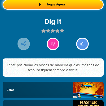
Jogue Agora
Dig it
Tente posicionar os blocos de maneira que as imagens do
tesouro fiquem sempre visíveis.
Bolas