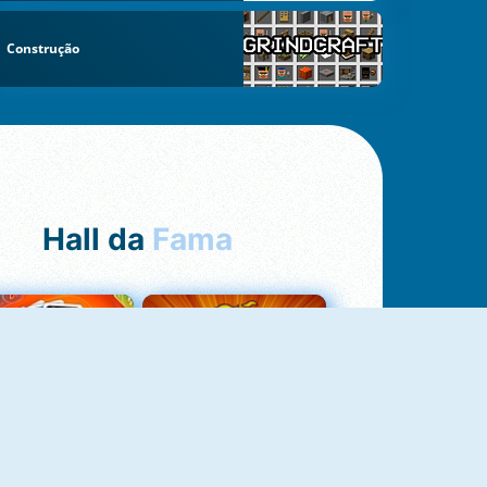
Construção
Hall da
Fama
Uno Online
8 Ball Pool