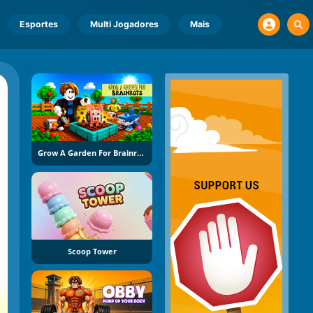
Esportes
Multi Jogadores
Mais
Grow A Garden For Brainrots
Scoop Tower