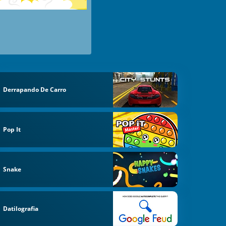
Derrapando De Carro
Pop It
Snake
Datilografia