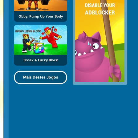
Obby: Pump Up Your Body
Break A Lucky Block
Mais Destes Jogos