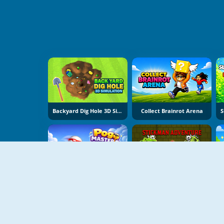
Backyard Dig Hole 3D Simulator
Collect Brainrot Arena
Pogo Masters
Stickman Adventure Online