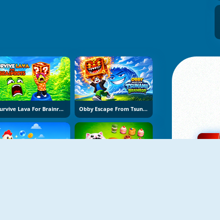
Survive Lava For Brainrots
Obby Escape From Tsunami Brainrot
Bubble Blasters
Hole Puzzle