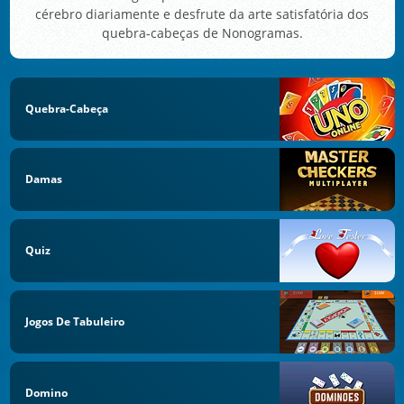
cérebro diariamente e desfrute da arte satisfatória dos
quebra-cabeças de Nonogramas.
Quebra-Cabeça
Damas
Quiz
Jogos De Tabuleiro
Domino