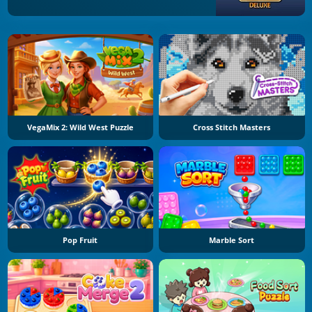
VegaMix 2: Wild West Puzzle
Cross Stitch Masters
Pop Fruit
Marble Sort