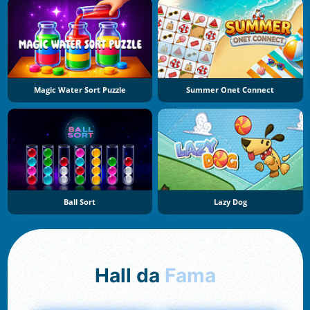
Magic Water Sort Puzzle
Summer Onet Connect
Ball Sort
Lazy Dog
Hall da
Fama