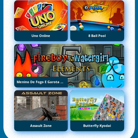
Uno Online
8 Ball Pool
Menino De Fogo E Garota De Água 5: Elementos
Assault Zone
Butterfly Kyodai