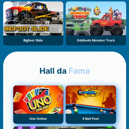
Bigfoot Slide
Oddbods Monster Truck
Hall da
Fama
Uno Online
8 Ball Pool