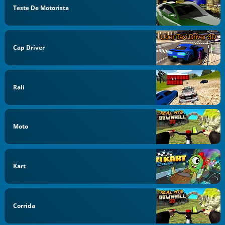
Teste De Motorista
Cap Driver
Rali
Moto
Kart
Corrida