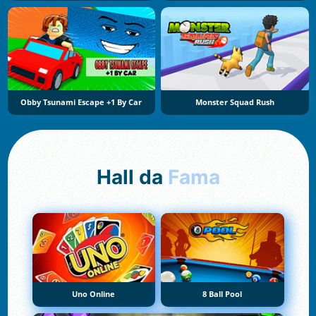
Obby Tsunami Escape +1 By Car
Monster Squad Rush
Hall da
Fama
Uno Online
8 Ball Pool