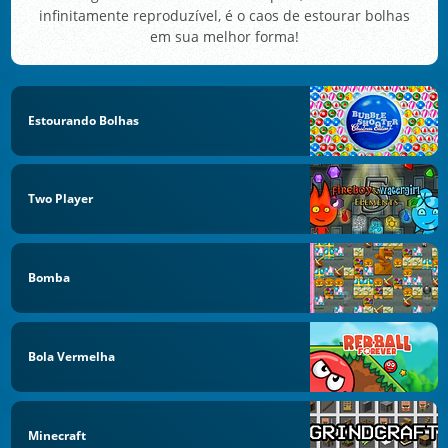
infinitamente reproduzível, é o caos de estourar bolhas
em sua melhor forma!
Estourando Bolhas
Two Player
Bomba
Bola Vermelha
Minecraft