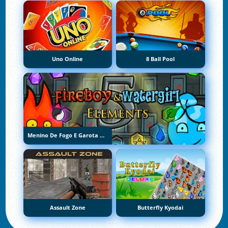
Uno Online
8 Ball Pool
Menino De Fogo E Garota De Água 5: Elementos
Assault Zone
Butterfly Kyodai