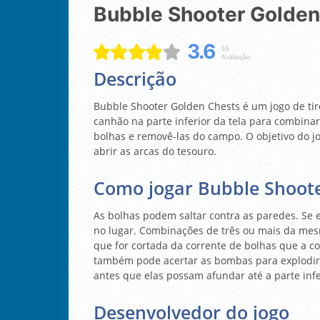
Bubble Shooter Golde
3.6
59
Avaliação:
Descrição
Bubble Shooter Golden Chests é um jogo de ti
canhão na parte inferior da tela para combinar
bolhas e removê-las do campo. O objetivo do j
abrir as arcas do tesouro.
Como jogar Bubble Shoote
As bolhas podem saltar contra as paredes. Se e
no lugar. Combinações de três ou mais da mes
que for cortada da corrente de bolhas que a c
também pode acertar as bombas para explodir 
antes que elas possam afundar até a parte infer
Desenvolvedor do jogo