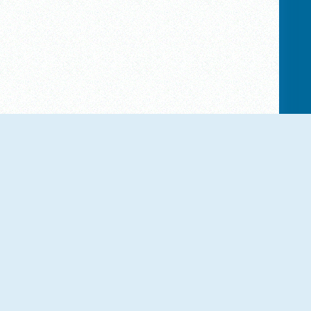
Word Search Universe: Animals
Hawaii Match 6