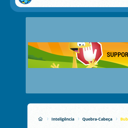
Inteligência
Quebra-Cabeça
Bub