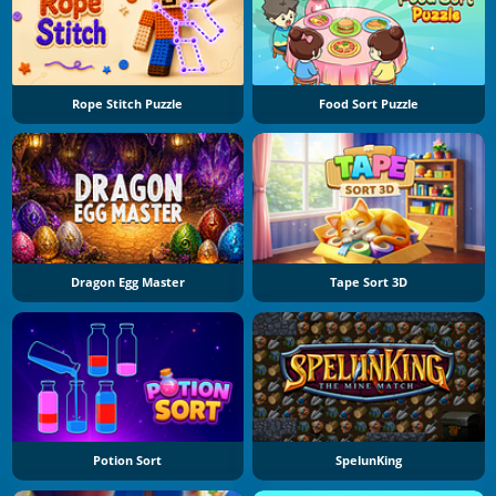
Rope Stitch Puzzle
Food Sort Puzzle
Dragon Egg Master
Tape Sort 3D
Potion Sort
SpelunKing