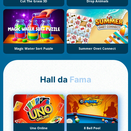
Cut The Grass 3D
Drop Animals
Magic Water Sort Puzzle
Summer Onet Connect
Hall da
Fama
Uno Online
8 Ball Pool