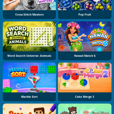
Cross Stitch Masters
Pop Fruit
Word Search Universe: Animals
Hawaii Match 6
Marble Sort
Cake Merge 2