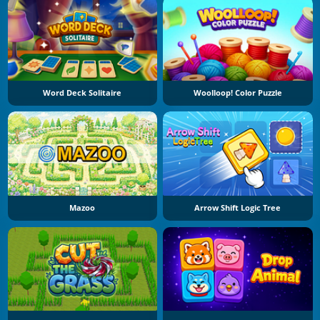
Word Deck Solitaire
Woolloop! Color Puzzle
Mazoo
Arrow Shift Logic Tree