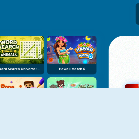
Word Search Universe: Animals
Hawaii Match 6
Rope Stitch Puzzle
Food Sort Puzzle