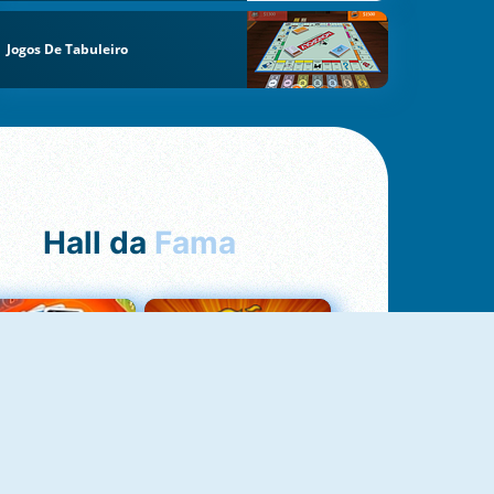
Jogos De Tabuleiro
Hall da
Fama
Uno Online
8 Ball Pool