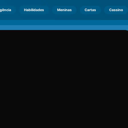
igência
Habilidades
Meninas
Cartas
Cassino