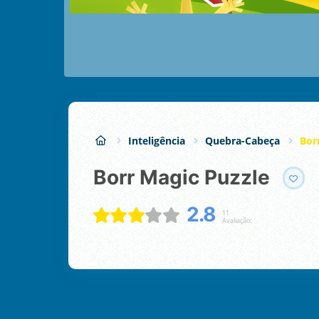
Inteligência
Quebra-Cabeça
Bor
Borr Magic Puzzle
2.8
11
Avaliação: