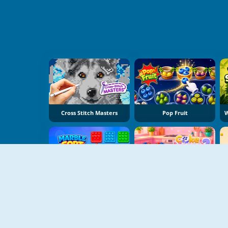
Cross Stitch Masters
Pop Fruit
Marble Sort
Cake Merge 2