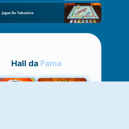
Jogos De Tabuleiro
Hall da
Fama
Uno Online
8 Ball Pool