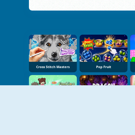
Cross Stitch Masters
Pop Fruit
Food Sort Puzzle
Dragon Egg Master