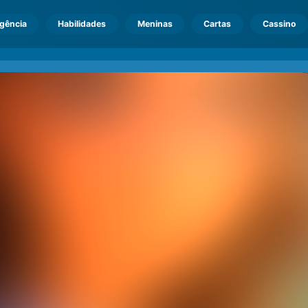
igência
Habilidades
Meninas
Cartas
Cassino