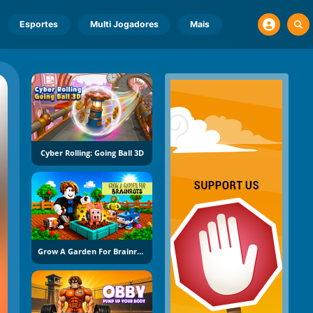
Esportes
Multi Jogadores
Mais
Cyber Rolling: Going Ball 3D
Grow A Garden For Brainrots