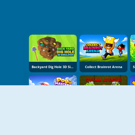
Backyard Dig Hole 3D Simulator
Collect Brainrot Arena
Pogo Masters
Stickman Adventure Online