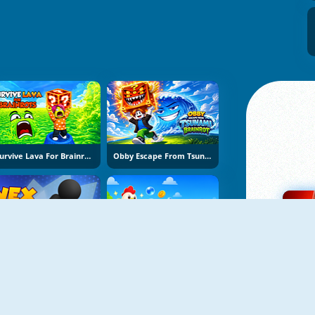
Survive Lava For Brainrots
Obby Escape From Tsunami Brainrot
Vex Try To Fly
Bubble Blasters