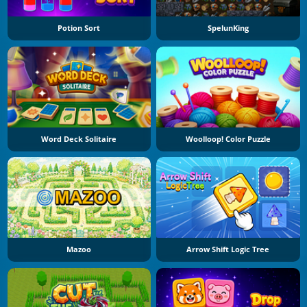
Potion Sort
SpelunKing
Word Deck Solitaire
Woolloop! Color Puzzle
Mazoo
Arrow Shift Logic Tree