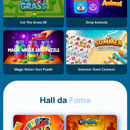
Cut The Grass 3D
Drop Animals
Magic Water Sort Puzzle
Summer Onet Connect
Hall da
Fama