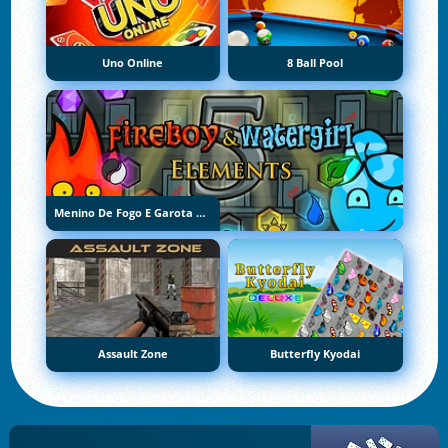
Uno Online
8 Ball Pool
Menino De Fogo E Garota De Água 5: Elementos
Assault Zone
Butterfly Kyodai